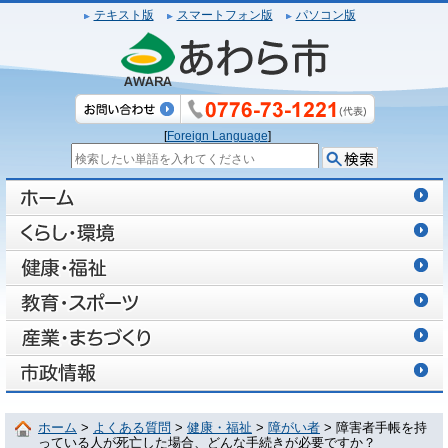
テキスト版
スマートフォン版
パソコン版
[
Foreign Language
]
ホーム
>
よくある質問
>
健康・福祉
>
障がい者
> 障害者手帳を持
っている人が死亡した場合、どんな手続きが必要ですか？