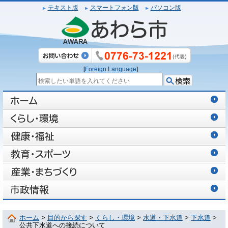
テキスト版
スマートフォン版
パソコン版
[
Foreign Language
]
ホーム
>
目的から探す
>
くらし・環境
>
水道・下水道
>
下水道
>
公共下水道への接続について