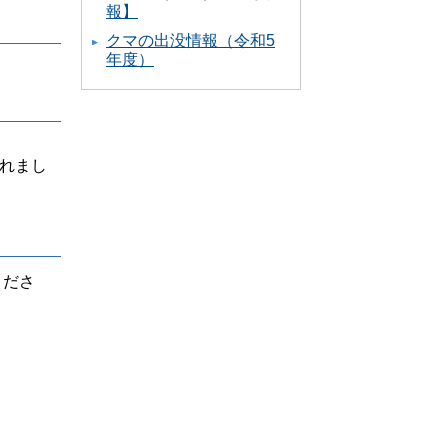
報】
クマの出没情報（令和5
年度）
されまし
くださ