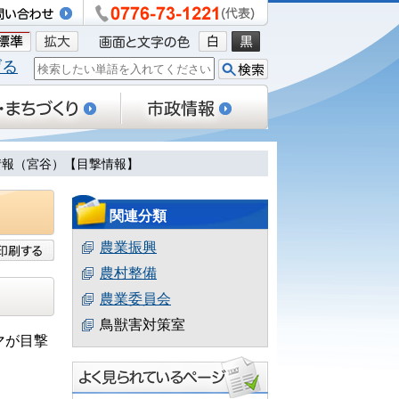
げる
没情報（宮谷）【目撃情報】
関連分類
農業振興
農村整備
農業委員会
鳥獣害対策室
マが目撃