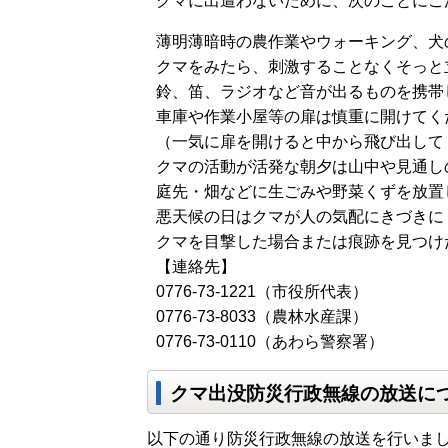
クマに出遭わないために、次のことにご
薄明薄暗時の農作業やウォーキング、犬
クマをみたら、刺激することなくそっと
鈴、笛、ラジオなど音が出るものを携帯
車庫や作業小屋等の扉は慎重に開けてく
（一気に扉を開けると中から飛び出して
クマの活動が活発な朝夕は山中や見通し
庭先・畑などに生ごみや野菜くずを放置
悪天候の日はクマが人の気配にきづきに
クマを目撃した場合または痕跡を見つけ
【連絡先】
0776-73-1221（市役所代表）
0776-73-8033（農林水産課）
0776-73-0110（あわら警察署）
クマ出没防災行政無線の放送に
以下の通り防災行政無線の放送を行いま