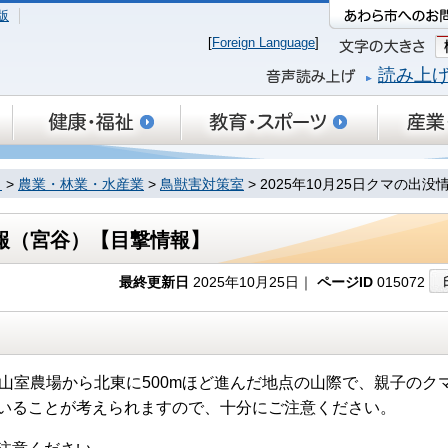
版
[
Foreign Language
]
読み上
り
>
農業・林業・水産業
>
鳥獣害対策室
> 2025年10月25日クマの出
没情報（宮谷）【目撃情報】
最終更新日
2025年10月25日｜
ページID
015072
井高校山室農場から北東に500mほど進んだ地点の山際で、親子のク
いることが考えられますので、十分にご注意ください。