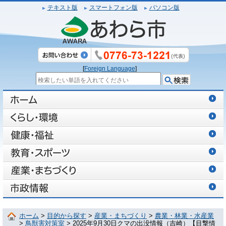
テキスト版
スマートフォン版
パソコン版
[
Foreign Language
]
ホーム
>
目的から探す
>
産業・まちづくり
>
農業・林業・水産業
>
鳥獣害対策室
> 2025年9月30日クマの出没情報（吉崎）【目撃情