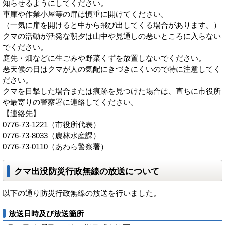
知らせるようにしてください。
車庫や作業小屋等の扉は慎重に開けてください。
（一気に扉を開けると中から飛び出してくる場合があります。）
クマの活動が活発な朝夕は山中や見通しの悪いところに入らない
でください。
庭先・畑などに生ごみや野菜くずを放置しないでください。
悪天候の日はクマが人の気配にきづきにくいので特に注意してく
ださい。
クマを目撃した場合または痕跡を見つけた場合は、直ちに市役所
や最寄りの警察署に連絡してください。
【連絡先】
0776-73-1221（市役所代表）
0776-73-8033（農林水産課）
0776-73-0110（あわら警察署）
クマ出没防災行政無線の放送について
以下の通り防災行政無線の放送を行いました。
放送日時及び放送箇所