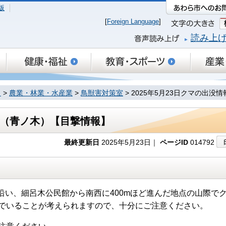
版
[
Foreign Language
]
読み上
り
>
農業・林業・水産業
>
鳥獣害対策室
> 2025年5月23日クマの出
情報（青ノ木）【目撃情報】
最終更新日
2025年5月23日｜
ページID
014792
イン沿い、細呂木公民館から南西に400mほど進んだ地点の山際で
でいることが考えられますので、十分にご注意ください。