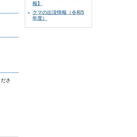
報】
クマの出没情報（令和5
年度）
くださ