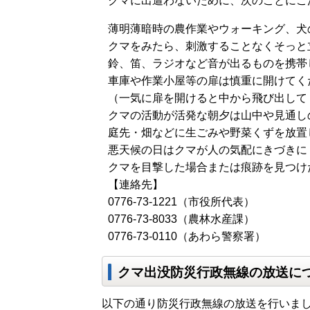
クマに出遭わないために、次のことにご
薄明薄暗時の農作業やウォーキング、犬
クマをみたら、刺激することなくそっと
鈴、笛、ラジオなど音が出るものを携帯
車庫や作業小屋等の扉は慎重に開けてく
（一気に扉を開けると中から飛び出して
クマの活動が活発な朝夕は山中や見通し
庭先・畑などに生ごみや野菜くずを放置
悪天候の日はクマが人の気配にきづきに
クマを目撃した場合または痕跡を見つけ
【連絡先】
0776-73-1221（市役所代表）
0776-73-8033（農林水産課）
0776-73-0110（あわら警察署）
クマ出没防災行政無線の放送に
以下の通り防災行政無線の放送を行いま