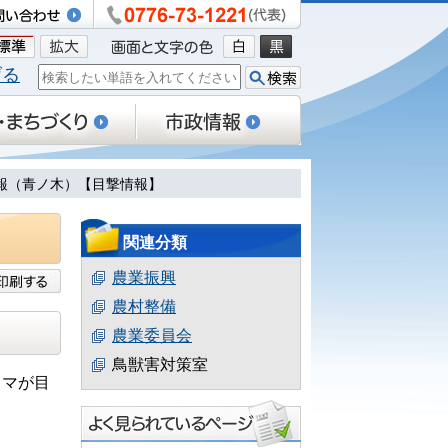
げる
没情報（青ノ木）【目撃情報】
関連分類
農業振興
農村整備
農業委員会
鳥獣害対策室
クマが目