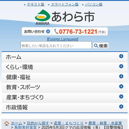
テキスト版
スマートフォン版
パソコン版
[
Foreign Language
]
ホーム
>
目的から探す
>
産業・まちづくり
>
農業・林業・水産業
>
鳥獣害対策室
> 2025年5月3日クマの出没情報（滝）【目撃情報】