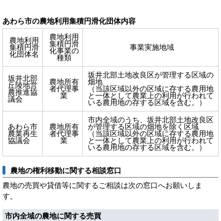
あわら市の農地利用集積円滑化団体内容
農地利用
農地利用
集積円滑
集積円滑
事業実施地域
化事業の
化団体名
種類
坂井北部土地改良区が管理する区域の
坂井北部
農地所有
畑地
丘陵地営
者代理事
（当該区域以外の区域に存する農用地
農推進協
業
と一体として農業上の利用が行われて
議会
いる農用地の存する区域を含む。）
市内全域のうち、坂井北部土地改良区
あわら市
農地所有
が管理する区域の畑地を除く区域
農業再生
者代理事
（当該区域以外の区域に存する農用地
協議会
業
と一体として農業上の利用が行われて
いる農用地の存する区域を含む。）
農地の権利移動に関する相談窓口
農地の売買や貸借等に関するご相談は次の窓口へお願いしま
す。
市内全域の農地に関する売買