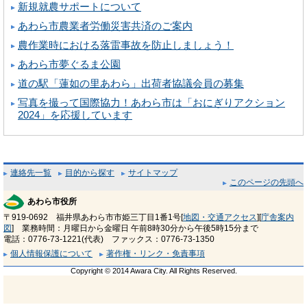
新規就農サポートについて
あわら市農業者労働災害共済のご案内
農作業時における落雷事故を防止しましょう！
あわら市夢ぐるま公園
道の駅「蓮如の里あわら」出荷者協議会員の募集
写真を撮って国際協力！あわら市は「おにぎりアクション
2024」を応援しています
連絡先一覧
目的から探す
サイトマップ
このページの先頭へ
あわら市役所
〒919-0692 福井県あわら市市姫三丁目1番1号[
地図・交通アクセス
][
庁舎案内
図
] 業務時間：月曜日から金曜日 午前8時30分から午後5時15分まで
電話：0776-73-1221(代表) ファックス：0776-73-1350
個人情報保護について
著作権・リンク・免責事項
Copyright © 2014 Awara City. All Rights Reserved.