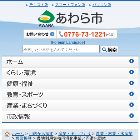
テキスト版
スマートフォン版
パソコン版
[
Foreign Language
]
ホーム
>
目的から探す
>
産業・まちづくり
>
農業・林業・水産業
>
農業振興
> 農地利用集積円滑化事業と円滑化団体