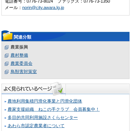
電話番号：0776-73-8024 ファックス：0776-73-1350
メール：
norin@city.awara.lg.jp
関連分類
農業振興
農村整備
農業委員会
鳥獣害対策室
農地利用集積円滑化事業と円滑化団体
農家支援組織 ねこの手クラブ 会員募集中！
多目的共同利用施設さくらセンター
あわら市認定農業者について