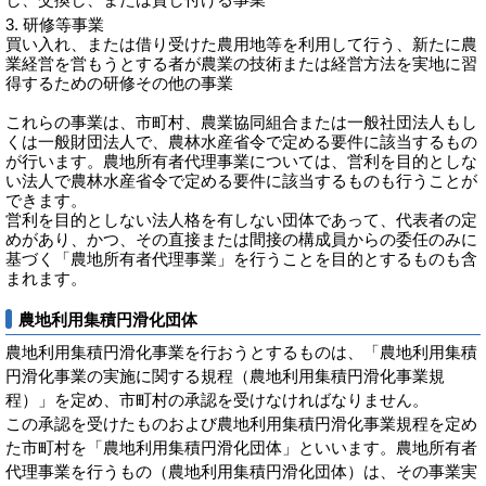
研修等事業
買い入れ、または借り受けた農用地等を利用して行う、新たに農
業経営を営もうとする者が農業の技術または経営方法を実地に習
得するための研修その他の事業
これらの事業は、市町村、農業協同組合または一般社団法人もし
くは一般財団法人で、農林水産省令で定める要件に該当するもの
が行います。農地所有者代理事業については、営利を目的としな
い法人で農林水産省令で定める要件に該当するものも行うことが
できます。
営利を目的としない法人格を有しない団体であって、代表者の定
めがあり、かつ、その直接または間接の構成員からの委任のみに
基づく「農地所有者代理事業」を行うことを目的とするものも含
まれます。
農地利用集積円滑化団体
農地利用集積円滑化事業を行おうとするものは、「農地利用集積
円滑化事業の実施に関する規程（農地利用集積円滑化事業規
程）」を定め、市町村の承認を受けなければなりません。
この承認を受けたものおよび農地利用集積円滑化事業規程を定め
た市町村を「農地利用集積円滑化団体」といいます。農地所有者
代理事業を行うもの（農地利用集積円滑化団体）は、その事業実