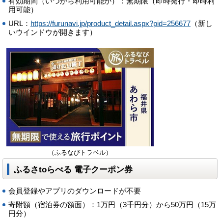
有効期間（いつから利用可能か）：無期限（即時発行・即時利
用可能）
URL：
https://furunavi.jp/product_detail.aspx?pid=256677
（新し
いウインドウが開きます）
（ふるなびトラベル）
ふるさtoらべる 電子クーポン券
会員登録やアプリのダウンロードが不要
寄附額（宿泊券の額面）：1万円（3千円分）から50万円（15万
円分）