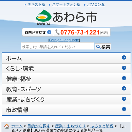
テキスト版
スマートフォン版
パソコン版
[
Foreign Language
]
ホーム
>
目的から探す
>
産業・まちづくり
>
ふるさと納税
> 【ふ
るさと納税】あわら温泉での宿泊に使える返礼品一覧