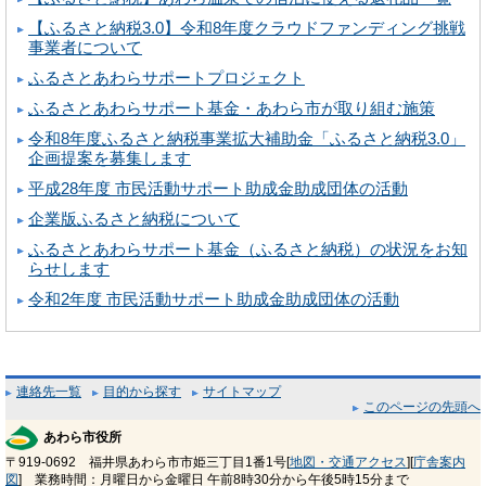
【ふるさと納税3.0】令和8年度クラウドファンディング挑戦
事業者について
ふるさとあわらサポートプロジェクト
ふるさとあわらサポート基金・あわら市が取り組む施策
令和8年度ふるさと納税事業拡大補助金「ふるさと納税3.0」
企画提案を募集します
平成28年度 市民活動サポート助成金助成団体の活動
企業版ふるさと納税について
ふるさとあわらサポート基金（ふるさと納税）の状況をお知
らせします
令和2年度 市民活動サポート助成金助成団体の活動
連絡先一覧
目的から探す
サイトマップ
このページの先頭へ
あわら市役所
〒919-0692 福井県あわら市市姫三丁目1番1号[
地図・交通アクセス
][
庁舎案内
図
] 業務時間：月曜日から金曜日 午前8時30分から午後5時15分まで