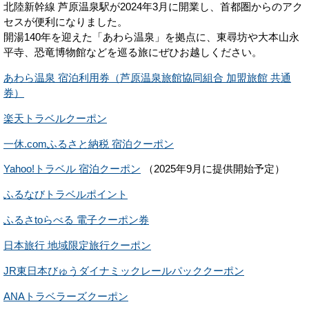
北陸新幹線 芦原温泉駅が2024年3月に開業し、首都圏からのアク
セスが便利になりました。
開湯140年を迎えた「あわら温泉」を拠点に、東尋坊や大本山永
平寺、恐竜博物館などを巡る旅にぜひお越しください。
あわら温泉 宿泊利用券（芦原温泉旅館協同組合 加盟旅館 共通
券）
楽天トラベルクーポン
一休.comふるさと納税 宿泊クーポン
Yahoo!トラベル 宿泊クーポン
（2025年9月に提供開始予定）
ふるなびトラベルポイント
ふるさtoらべる 電子クーポン券
日本旅行 地域限定旅行クーポン
JR東日本びゅうダイナミックレールパッククーポン
ANAトラベラーズクーポン