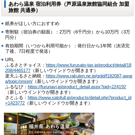
あわら温泉 宿泊利用券（芦原温泉旅館協同組合 加盟
旅館 共通券）
紙券がほしい方におすすめ
寄附額（宿泊券の額面）：2万円（6千円分）から10万円（3万
円分）
有効期間（いつから利用可能か）：発行日から1年間（決済完
了後、7日程度で発送）
URL
ふるさとチョイス：
https://www.furusato-tax.jp/product/detail/18
208/4465177
（新しいウインドウが開きます）
楽天ふるさと納税：
https://www.rakuten.ne.jp/gold/f182087-awar
a/topic/onsen/
（新しいウインドウが開きます）
ふるなび：
https://furunavi.jp/product_detail.aspx?pid=224192
（新しいウインドウが開きます）
さとふる：
https://www.satofull.jp/products/detail.php?product_id
=1423772
（新しいウインドウが開きます）