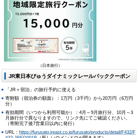
（日本旅行）
JR東日本びゅうダイナミックレールパッククーポン
「JR＋宿泊」の旅行予約に使える
寄附額（宿泊券の額面）：1万円（3千円）から20万円（6万円
分）
有効期間（いつから利用可能か）：4月～9月旅行分、10月～3
月旅行分で異なりますので、リンク先にてご確認ください。
（寄附完了後7営業日以内に発行）
URL：
https://furusato.jreast.co.jp/furusato/products/detail/F432/F
432-JRED001B
（新しいウインドウが開きます）