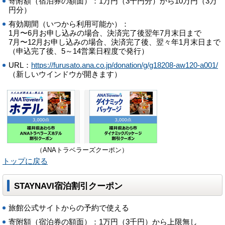
寄附額（宿泊券の額面）：1万円（3千円分）から10万円（3万
円分）
有効期間（いつから利用可能か）：
1月〜6月お申し込みの場合、決済完了後翌年7月末日まで
7月〜12月お申し込みの場合、決済完了後、翌々年1月末日まで
（申込完了後、5～14営業日程度で発行）
URL：
https://furusato.ana.co.jp/donation/g/g18208-aw120-a001/
（新しいウインドウが開きます）
（ANAトラベラーズクーポン）
トップに戻る
STAYNAVI宿泊割引クーポン
旅館公式サイトからの予約で使える
寄附額（宿泊券の額面）：1万円（3千円）から上限無し