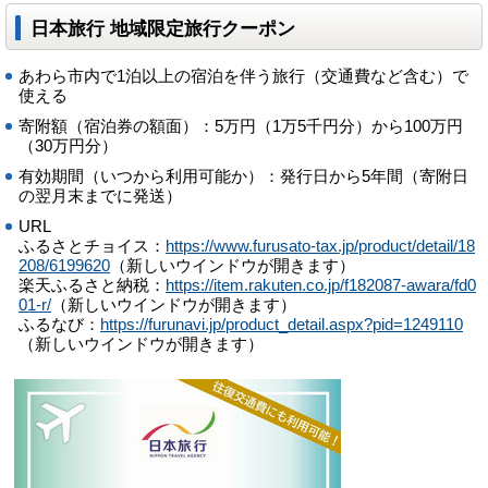
日本旅行 地域限定旅行クーポン
あわら市内で1泊以上の宿泊を伴う旅行（交通費など含む）で
使える
寄附額（宿泊券の額面）：5万円（1万5千円分）から100万円
（30万円分）
有効期間（いつから利用可能か）：発行日から5年間（寄附日
の翌月末までに発送）
URL
ふるさとチョイス：
https://www.furusato-tax.jp/product/detail/18
208/6199620
（新しいウインドウが開きます）
楽天ふるさと納税：
https://item.rakuten.co.jp/f182087-awara/fd0
01-r/
（新しいウインドウが開きます）
ふるなび：
https://furunavi.jp/product_detail.aspx?pid=1249110
（新しいウインドウが開きます）