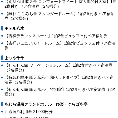
【別邸 個止吹気亭 コンフォートスイート 露天風呂付客室】1泊
2食付き ペア宿泊券（2名様分）
【離れ ここみち亭 スタンダードルーム】1泊2食付き ペア宿泊
券（2名様分）
ホテル八木
【吉祥デラックスルーム】1泊2食ビュッフェ付ペア宿泊券
【吉祥ジュニアスイートルーム】1泊2食ビュッフェ付ペア宿泊
券
まつや千千
【せんせん館 ワーケーションルーム】1泊2食付きペア宿泊券
（2名様分）
【時忘れ離座 露天風呂付 和ベッドタイプ】1泊2食付きペア宿
泊券（2名様分）
【せんせん館 露天風呂付 特別室】1泊2食付きペア宿泊券（2名
様分）
あわら温泉グランドホテル・ゆ楽・ぐらばあ亭
共通宿泊利用券 21,000円分