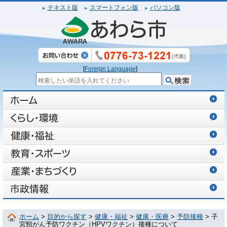
テキスト版
スマートフォン版
パソコン版
[
Foreign Language
]
ホーム
>
目的から探す
>
健康・福祉
>
健康・医療
>
予防接種
> 子
宮頸がん予防ワクチン（HPVワクチン）接種について