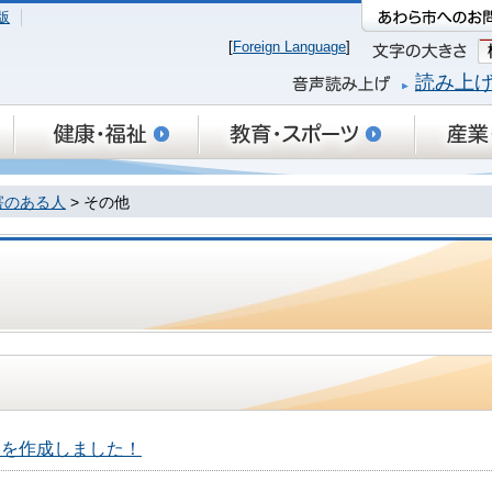
版
[
Foreign Language
]
読み上
害のある人
> その他
」を作成しました！