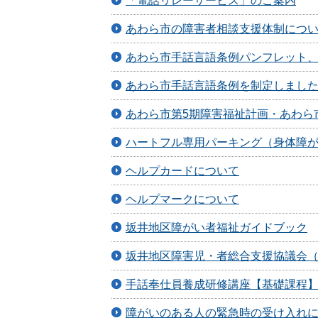
「電話リレーサービス」のご案内
あわら市の障害者相談支援体制につ
あわら市手話言語条例パンフレット
あわら市手話言語条例を制定しまし
あわら市第5期障害福祉計画・あわら
ハートフル専用パーキング（身体障
ヘルプカードについて
ヘルプマークについて
坂井地区障がい者福祉ガイドブック
坂井地区障害児・者総合支援協議会
手話奉仕員養成研修講座【基礎課程】
障がいのある人の緊急時の受け入れ