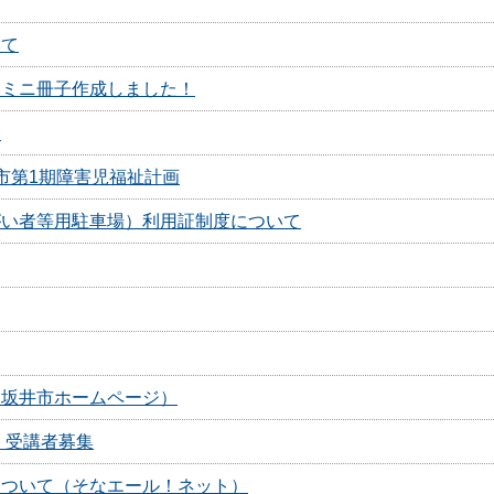
いて
、ミニ冊子作成しました！
た
市第1期障害児福祉計画
がい者等用駐車場）利用証制度について
（坂井市ホームページ）
 受講者募集
について（そなエール！ネット）