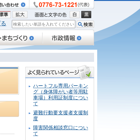
げる
ハートフル専用パーキン
グ（身体障がい者等用駐
車場）利用証制度につい
て
避難行動要支援者支援制
度
障害関係相談窓口につい
て