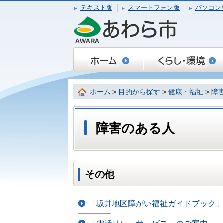
テキスト版
スマートフォン版
パソコン
ホーム
>
目的から探す
>
健康・福祉
>
障
障害のある人
その他
「坂井地区障がい福祉ガイドブック