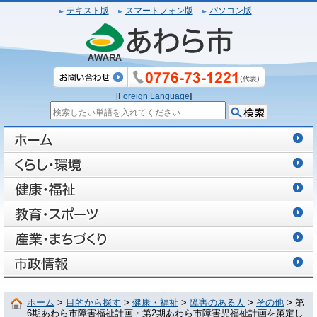
テキスト版
スマートフォン版
パソコン版
[
Foreign Language
]
ホーム
>
目的から探す
>
健康・福祉
>
障害のある人
>
その他
> 第
6期あわら市障害福祉計画・第2期あわら市障害児福祉計画を策定し