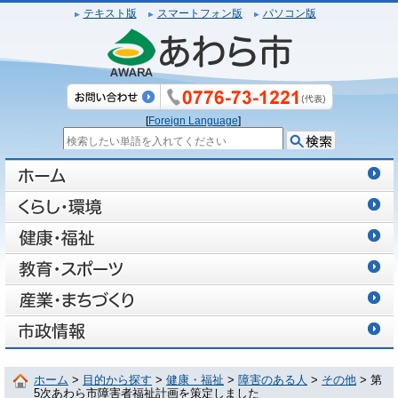
テキスト版
スマートフォン版
パソコン版
[
Foreign Language
]
ホーム
>
目的から探す
>
健康・福祉
>
障害のある人
>
その他
> 第
5次あわら市障害者福祉計画を策定しました