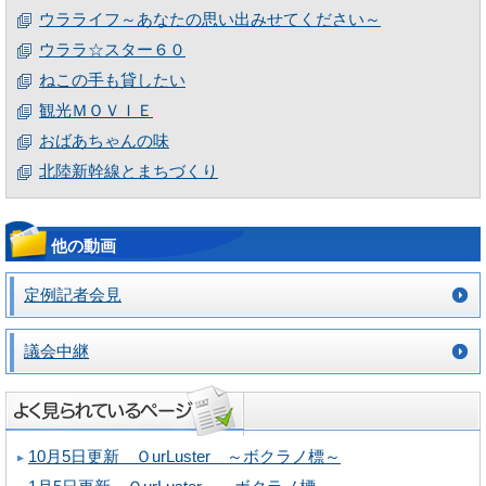
ウラライフ～あなたの思い出みせてください～
ウララ☆スター６０
ねこの手も貸したい
観光ＭＯＶＩＥ
おばあちゃんの味
北陸新幹線とまちづくり
他の動画
定例記者会見
議会中継
10月5日更新 ＯurLuster ～ボクラノ標～