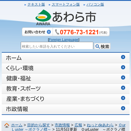
テキスト版
スマートフォン版
パソコン版
[
Foreign Language
]
ホーム
>
目的から探す
>
市政情報
>
広報
>
ねっとdeあわら
>
Ｏur
Ｌuster ～ボクラノ標～
> 11月5日更新 ＯurLuster ～ボクラノ標