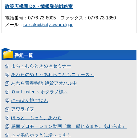
政策広報課 DX・情報発信戦略室
電話番号：0776-73-8005 ファックス：0776-73-1350
メール：
seisaku@city.awara.lg.jp
番組一覧
まち・むらときめきセミナー
あわらのめ！～あわらこどもニュース～
あわら青春物語 絶賛アオハル中
ＯurＬuster ～ボクラノ標～
にっぽん旅ごはん
アワライフ
ほっと、もっと、あわら
感幸プロモーション動画『幸、感じるまち。あわら市』
トマ娘のホッとに湯～っす！