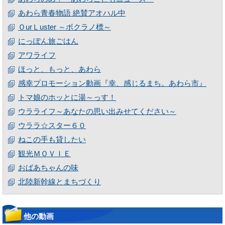
あわら青春物語 絶賛アオハル中
ＯurＬuster ～ボクラノ標～
にっぽん旅ごはん
アワライフ
ほっと、もっと、あわら
感幸プロモーション動画『幸、感じるまち。あわら市』
トマ娘のホッとに湯～っす！
ウラライフ～あなたの思い出みせてください～
ウララ☆スター６０
ねこの手も貸したい
観光ＭＯＶＩＥ
おばあちゃんの味
北陸新幹線とまちづくり
他の動画