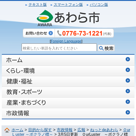
テキスト版
スマートフォン版
パソコン版
[
Foreign Language
]
ホーム
>
目的から探す
>
市政情報
>
広報
>
ねっとdeあわら
>
Ｏur
Ｌuster ～ボクラノ標～
> 3月5日更新 ＯurLuster ～ボクラノ標