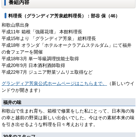
番組内容
料理長（グランディア芳泉総料理長）：部谷 保（46）
和歌山県出身
平成11年 箱根「強羅花壇」 本館料理長
平成15年より 「グランディア芳泉」 総料理長
平成18年 オランダ「ホテルオークラアムステルダム」にて福井
の食フェアーを開催
平成18年3月 単一等級調理技能士取得
平成20年9月 日本酒利酒師取得
平成22年7月 ジュニア野菜ソムリエ取得など
グランディア芳泉公式ホームページはこちらまで。
（新しいウイ
ンドウが開きます）
福井の味
和歌山で生まれ育ち、箱根で修業をした私にとって、日本海の海
の幸と越前の野菜は新しい出会いでした。今はその素材本来の味
を引き出せるような料理を日々考えおります。
30名のスタッフ