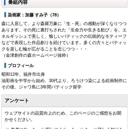
番組内容
染画家：加藤 すみ子（78）
森に入居して、より森羅万象に「生・死」の感動が深くなりつつ
あります。その死に裏打ちされた「生命力や生きる歓び」を、エ
ネルギッシュで美しく、愉しいバティックの伝統的なモティーフ
などで表現した作品創りを続けています。多くの方々とバティッ
クを楽しむ輪が広がることを念じつつ・・・
（金津創作の森ホームページ抜粋）
プロフィール
昭和12年、福井市出身
油彩画を中学から始め、30代より、ろうけつ染による絵画制作に
その後、ジャワ島に3年間バティック留学
アンケート
ウェブサイトの品質向上のため、このページのご感想をお聞
かせください。