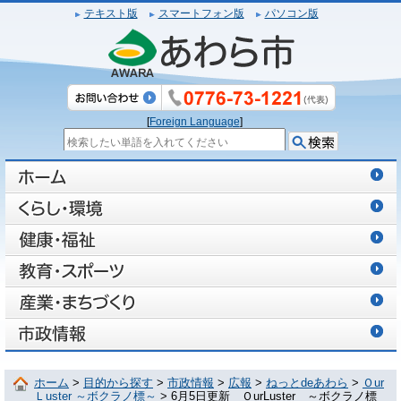
テキスト版
スマートフォン版
パソコン版
[
Foreign Language
]
ホーム
>
目的から探す
>
市政情報
>
広報
>
ねっとdeあわら
>
Ｏur
Ｌuster ～ボクラノ標～
> 6月5日更新 ＯurLuster ～ボクラノ標