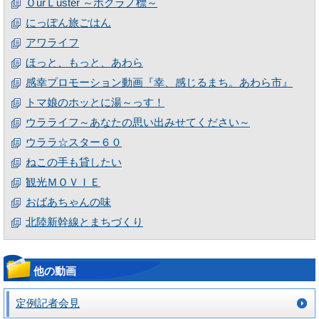
ＯurＬuster ～ボクラノ標～
にっぽん旅ごはん
アワライフ
ほっと、もっと、あわら
感幸プロモーション動画『幸、感じるまち。あわら市』
トマ娘のホッとに湯～っす！
ウラライフ～あなたの思い出みせてください～
ウララ☆スター６０
ねこの手も貸したい
観光ＭＯＶＩＥ
おばあちゃんの味
北陸新幹線とまちづくり
他の動画
定例記者会見