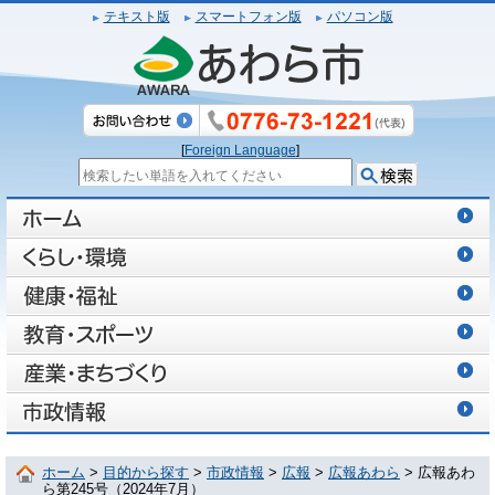
テキスト版
スマートフォン版
パソコン版
[
Foreign Language
]
ホーム
>
目的から探す
>
市政情報
>
広報
>
広報あわら
> 広報あわ
ら第245号（2024年7月）