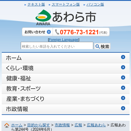
テキスト版
スマートフォン版
パソコン版
[
Foreign Language
]
ホーム
>
目的から探す
>
市政情報
>
広報
>
広報あわら
> 広報あわ
ら第244号（2024年6月）