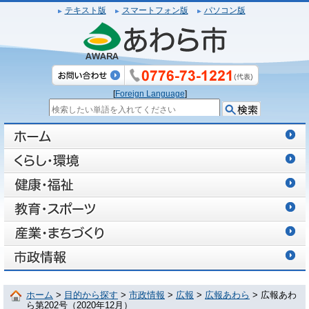
テキスト版
スマートフォン版
パソコン版
[
Foreign Language
]
ホーム
>
目的から探す
>
市政情報
>
広報
>
広報あわら
> 広報あわ
ら第202号（2020年12月）