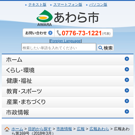
テキスト版
スマートフォン版
パソコン版
[
Foreign Language
]
ホーム
>
目的から探す
>
市政情報
>
広報
>
広報あわら
> 広報あわ
ら第169号（2018年3月）