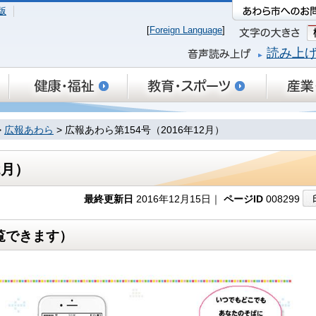
版
[
Foreign Language
]
読み上
>
広報あわら
> 広報あわら第154号（2016年12月）
2月）
最終更新日
2016年12月15日｜
ページID
008299
覧できます）