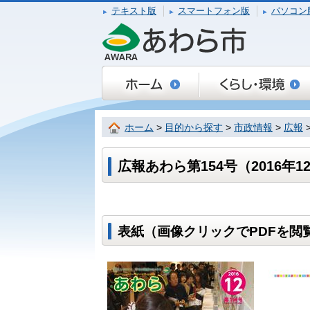
テキスト版
スマートフォン版
パソコン
ホーム
>
目的から探す
>
市政情報
>
広報
広報あわら第154号（2016年1
表紙（画像クリックでPDFを閲