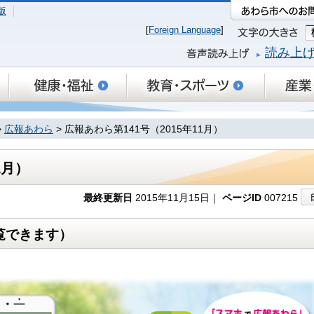
版
[
Foreign Language
]
読み上
>
広報あわら
> 広報あわら第141号（2015年11月）
1月）
最終更新日
2015年11月15日｜
ページID
007215
覧できます）