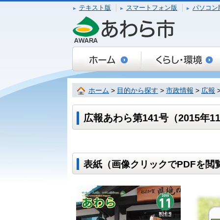
テキスト版
スマートフォン版
パソコン
ホーム
>
目的から探す
>
市政情報
>
広報
広報あわら第141号（2015年1
表紙（画像クリックでPDFを閲