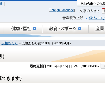
版
[
Foreign Language
]
読み上
>
広報あわら
> 広報あわら第110号（2013年4月）
月）
最終更新日
2013年4月15日｜
ページID
004347
覧できます）