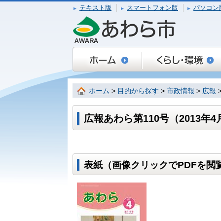
テキスト版
スマートフォン版
パソコン
ホーム
>
目的から探す
>
市政情報
>
広報
広報あわら第110号（2013年4
表紙（画像クリックでPDFを閲