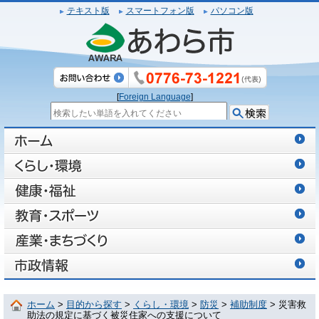
テキスト版
スマートフォン版
パソコン版
[
Foreign Language
]
ホーム
>
目的から探す
>
くらし・環境
>
防災
>
補助制度
> 災害救
助法の規定に基づく被災住家への支援について