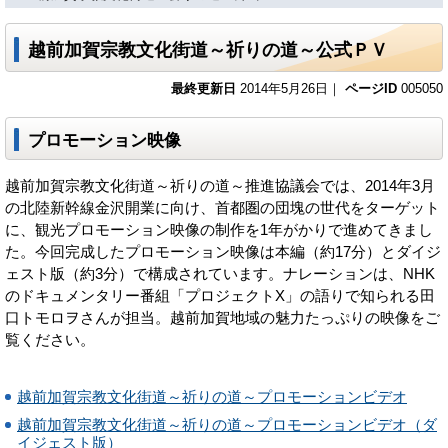
越前加賀宗教文化街道～祈りの道～公式ＰＶ
最終更新日
2014年5月26日｜
ページID
005050
プロモーション映像
越前加賀宗教文化街道～祈りの道～推進協議会では、2014年3月
の北陸新幹線金沢開業に向け、首都圏の団塊の世代をターゲット
に、観光プロモーション映像の制作を1年がかりで進めてきまし
た。今回完成したプロモーション映像は本編（約17分）とダイジ
ェスト版（約3分）で構成されています。ナレーションは、NHK
のドキュメンタリー番組「プロジェクトX」の語りで知られる田
口トモロヲさんが担当。越前加賀地域の魅力たっぷりの映像をご
覧ください。
越前加賀宗教文化街道～祈りの道～プロモーションビデオ
越前加賀宗教文化街道～祈りの道～プロモーションビデオ（ダ
イジェスト版）