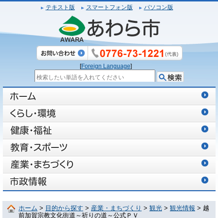
テキスト版
スマートフォン版
パソコン版
[
Foreign Language
]
ホーム
>
目的から探す
>
産業・まちづくり
>
観光
>
観光情報
> 越
前加賀宗教文化街道～祈りの道～公式ＰＶ