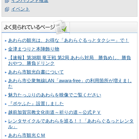
インバウンド推進
イベント
あわらの観光は、お得な「あわらぐるっとタクシー」で！
金津まつりと本陣飾り物
【速報】第38期 竜王戦 第2局 あわら対局 勝負めし、勝負
おやつ、勝負ドリンク
あわら市観光白書について
あわら市公衆無線LAN「awara-free」の利用箇所が増えまし
た
魅力たっぷりのあわらを映像でご覧ください
『ポケふた』設置しました
越前加賀宗教文化街道～祈りの道～公式ＰＶ
レンタサイクルであわらを巡る！！「あわらぐるっとレンタ
ル」
あわら市観光ＣＭ