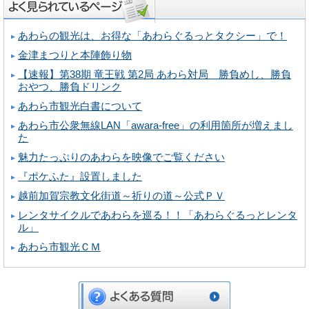
あわらの観光は、お得な「あわらぐるっとタクシー」で！
金津まつりと本陣飾り物
【速報】第38期 竜王戦 第2局 あわら対局 勝負めし、勝負
おやつ、勝負ドリンク
あわら市観光白書について
あわら市公衆無線LAN「awara-free」の利用箇所が増えまし
た
魅力たっぷりのあわらを映像でご覧ください
『ポケふた』設置しました
越前加賀宗教文化街道～祈りの道～公式ＰＶ
レンタサイクルであわらを巡る！！「あわらぐるっとレンタ
ル」
あわら市観光ＣＭ