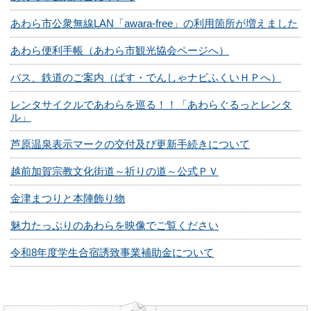
あわら市公衆無線LAN「awara-free」の利用箇所が増えました
あわら便利手帳（あわら市観光協会ページへ）
バス、鉄道のご案内（ばす・でんしゃナビふくいＨＰへ）
レンタサイクルであわらを巡る！！「あわらぐるっとレンタ
ル」
芦原温泉表示マークの交付及び更新手続きについて
越前加賀宗教文化街道～祈りの道～公式ＰＶ
金津まつりと本陣飾り物
魅力たっぷりのあわらを映像でご覧ください
令和8年度学生合宿誘致事業補助金について