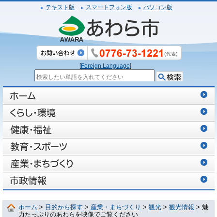
テキスト版
スマートフォン版
パソコン版
[
Foreign Language
]
ホーム
>
目的から探す
>
産業・まちづくり
>
観光
>
観光情報
> 魅
力たっぷりのあわらを映像でご覧ください