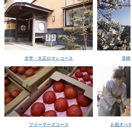
文学・大正ロマンコース
見晴
ファーマーズコース
お肌すべ