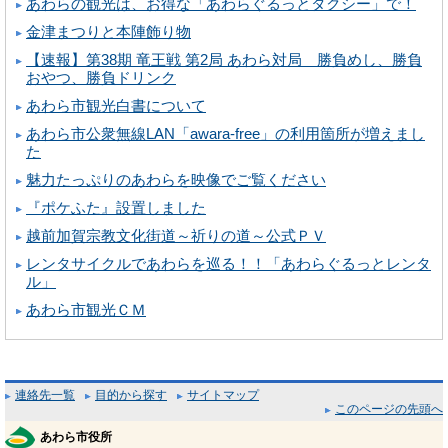
あわらの観光は、お得な「あわらぐるっとタクシー」で！
金津まつりと本陣飾り物
【速報】第38期 竜王戦 第2局 あわら対局 勝負めし、勝負
おやつ、勝負ドリンク
あわら市観光白書について
あわら市公衆無線LAN「awara-free」の利用箇所が増えまし
た
魅力たっぷりのあわらを映像でご覧ください
『ポケふた』設置しました
越前加賀宗教文化街道～祈りの道～公式ＰＶ
レンタサイクルであわらを巡る！！「あわらぐるっとレンタ
ル」
あわら市観光ＣＭ
連絡先一覧
目的から探す
サイトマップ
このページの先頭へ
あわら市役所