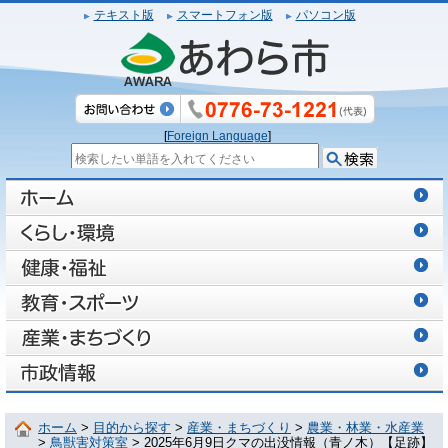
テキスト版
スマートフォン版
パソコン版
[
Foreign Language
]
ホーム
>
目的から探す
>
産業・まちづくり
>
農業・林業・水産業
>
鳥獣害対策室
> 2025年6月9日クマの出没情報（青ノ木）【足跡】