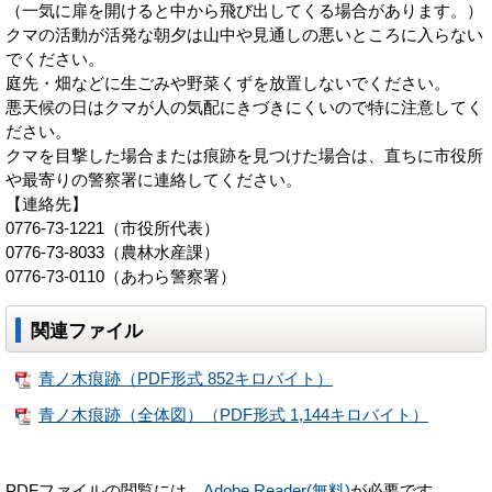
（一気に扉を開けると中から飛び出してくる場合があります。）
クマの活動が活発な朝夕は山中や見通しの悪いところに入らない
でください。
庭先・畑などに生ごみや野菜くずを放置しないでください。
悪天候の日はクマが人の気配にきづきにくいので特に注意してく
ださい。
クマを目撃した場合または痕跡を見つけた場合は、直ちに市役所
や最寄りの警察署に連絡してください。
【連絡先】
0776-73-1221（市役所代表）
0776-73-8033（農林水産課）
0776-73-0110（あわら警察署）
関連ファイル
青ノ木痕跡（PDF形式 852キロバイト）
青ノ木痕跡（全体図）（PDF形式 1,144キロバイト）
PDFファイルの閲覧には、
Adobe Reader(無料)
が必要です。