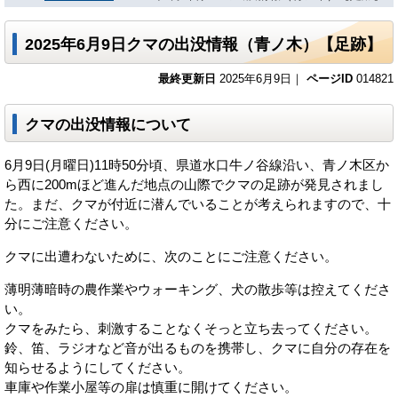
2025年6月9日クマの出没情報（青ノ木）【足跡】
最終更新日
2025年6月9日｜
ページID
014821
クマの出没情報について
6月9日(月曜日)11時50分頃、県道水口牛ノ谷線沿い、青ノ木区か
ら西に200mほど進んだ地点の山際でクマの足跡が発見されまし
た。まだ、クマが付近に潜んでいることが考えられますので、十
分にご注意ください。
クマに出遭わないために、次のことにご注意ください。
薄明薄暗時の農作業やウォーキング、犬の散歩等は控えてくださ
い。
クマをみたら、刺激することなくそっと立ち去ってください。
鈴、笛、ラジオなど音が出るものを携帯し、クマに自分の存在を
知らせるようにしてください。
車庫や作業小屋等の扉は慎重に開けてください。