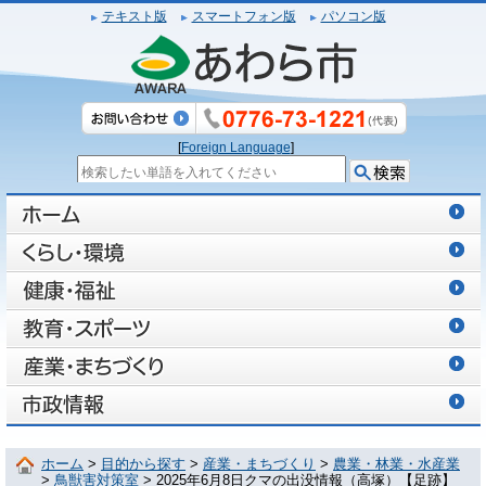
テキスト版
スマートフォン版
パソコン版
[
Foreign Language
]
ホーム
>
目的から探す
>
産業・まちづくり
>
農業・林業・水産業
>
鳥獣害対策室
> 2025年6月8日クマの出没情報（高塚）【足跡】