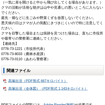
（一気に扉を開けると中から飛び出してくる場合があります。）
クマの活動が活発な朝夕は山中や見通しの悪いところに入らない
でください。
庭先・畑などに生ごみや野菜くずを放置しないでください。
悪天候の日はクマが人の気配にきづきにくいので特に注意してく
ださい。
クマを目撃した場合または痕跡を見つけた場合は、直ちに市役所
や最寄りの警察署に連絡してください。
【連絡先】
0776-73-1221（市役所代表）
0776-73-8033（農林水産課）
0776-73-0110（あわら警察署）
関連ファイル
高塚出没（PDF形式 667キロバイト）
高塚出没（全体図）（PDF形式 1,143キロバイト）
PDFファイルの閲覧には、
Adobe Reader(無料)
が必要です。