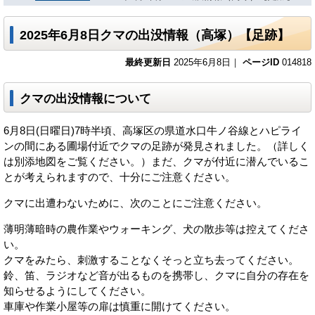
2025年6月8日クマの出没情報（高塚）【足跡】
最終更新日
2025年6月8日｜
ページID
014818
クマの出没情報について
6月8日(日曜日)7時半頃、高塚区の県道水口牛ノ谷線とハピライ
ンの間にある圃場付近でクマの足跡が発見されました。（詳しく
は別添地図をご覧ください。）まだ、クマが付近に潜んでいるこ
とが考えられますので、十分にご注意ください。
クマに出遭わないために、次のことにご注意ください。
薄明薄暗時の農作業やウォーキング、犬の散歩等は控えてくださ
い。
クマをみたら、刺激することなくそっと立ち去ってください。
鈴、笛、ラジオなど音が出るものを携帯し、クマに自分の存在を
知らせるようにしてください。
車庫や作業小屋等の扉は慎重に開けてください。