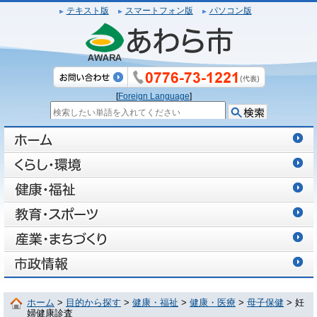
テキスト版
スマートフォン版
パソコン版
[
Foreign Language
]
ホーム
>
目的から探す
>
健康・福祉
>
健康・医療
>
母子保健
> 妊
婦健康診査