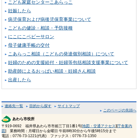
こども家庭センターこあらっこ
妊娠したら
病児保育および病後児保育事業について
こどもの健診・相談・予防接種
にこにこベビーサロン
母子健康手帳の交付
こあらっこ相談（こどもの発達個別相談）について
妊婦のための支援給付・妊婦等包括相談支援事業について
助産師によるおっぱい相談・妊婦さん相談
出産したら
連絡先一覧
目的から探す
サイトマップ
このページの先頭へ
あわら市役所
〒919-0692 福井県あわら市市姫三丁目1番1号[
地図・交通アクセス
][
庁舎案内
図
] 業務時間：月曜日から金曜日 午前8時30分から午後5時15分まで
電話：0776-73-1221(代表) ファックス：0776-73-1350