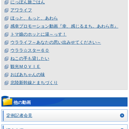
にっぽん旅ごはん
アワライフ
ほっと、もっと、あわら
感幸プロモーション動画『幸、感じるまち。あわら市』
トマ娘のホッとに湯～っす！
ウラライフ～あなたの思い出みせてください～
ウララ☆スター６０
ねこの手も貸したい
観光ＭＯＶＩＥ
おばあちゃんの味
北陸新幹線とまちづくり
他の動画
定例記者会見