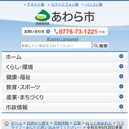
テキスト版
スマートフォン版
パソコン版
[
Foreign Language
]
ホーム
>
目的から探す
>
市政情報
>
広報
>
ねっとdeあわら
>
ウラ
ライフ～あなたの思い出みせてください～
> 令和元年6月20日更新