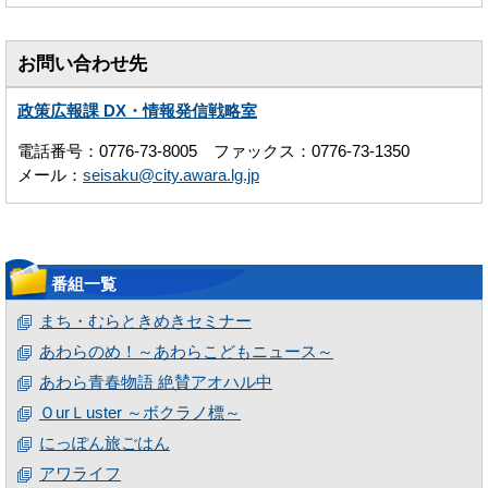
お問い合わせ先
政策広報課 DX・情報発信戦略室
電話番号：0776-73-8005 ファックス：0776-73-1350
メール：
seisaku@city.awara.lg.jp
番組一覧
まち・むらときめきセミナー
あわらのめ！～あわらこどもニュース～
あわら青春物語 絶賛アオハル中
ＯurＬuster ～ボクラノ標～
にっぽん旅ごはん
アワライフ