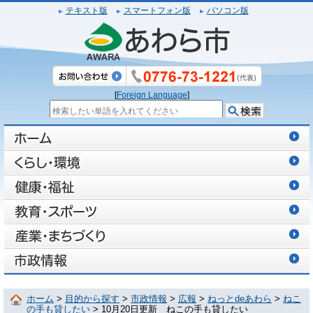
テキスト版
スマートフォン版
パソコン版
[
Foreign Language
]
ホーム
>
目的から探す
>
市政情報
>
広報
>
ねっとdeあわら
>
ねこ
の手も貸したい
> 10月20日更新 ねこの手も貸したい