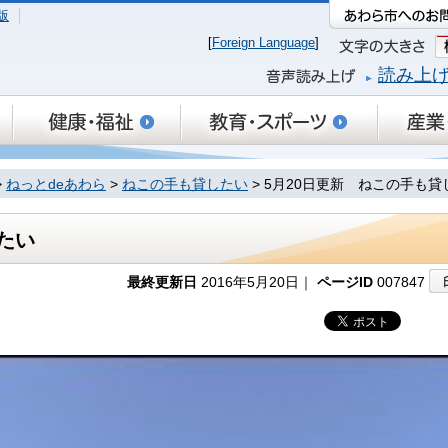
版
[
Foreign Language
]
読み上
>
ねっとdeあわら
>
ねこの手も貸したい
> 5月20日更新 ねこの手も貸
たい
最終更新日
2016年5月20日｜
ページID
007847