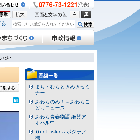
げる
したい
番組一覧
まち・むらときめきセミ
ナー
あわらのめ！～あわらこ
どもニュース～
あわら青春物語 絶賛ア
オハル中
ＯurＬuster ～ボクラノ
標～