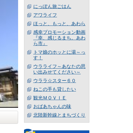
にっぽん旅ごはん
アワライフ
ほっと、もっと、あわら
感幸プロモーション動画
『幸、感じるまち。あわ
ら市』
トマ娘のホッとに湯～っ
す！
ウラライフ～あなたの思
い出みせてください～
ウララ☆スター６０
ねこの手も貸したい
観光ＭＯＶＩＥ
おばあちゃんの味
北陸新幹線とまちづくり