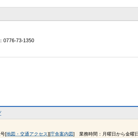
776-73-1350
プ
号[
地図・交通アクセス
][
庁舎案内図
] 業務時間：月曜日から金曜日 