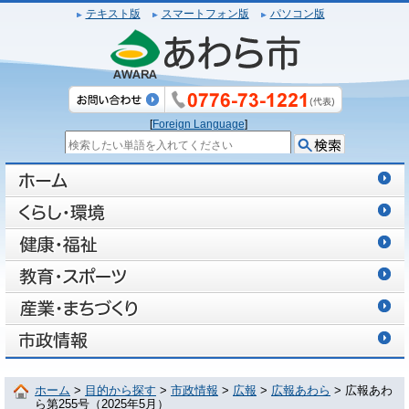
テキスト版
スマートフォン版
パソコン版
[
Foreign Language
]
ホーム
>
目的から探す
>
市政情報
>
広報
>
広報あわら
> 広報あわ
ら第255号（2025年5月）