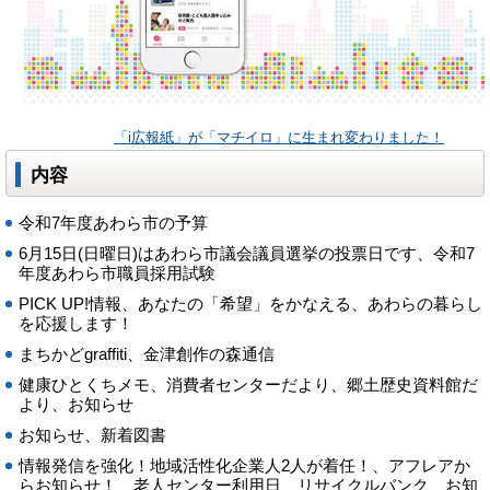
「i広報紙」が「マチイロ」に生まれ変わりました！
内容
令和7年度あわら市の予算
6月15日(日曜日)はあわら市議会議員選挙の投票日です、令和7
年度あわら市職員採用試験
PICK UP!情報、あなたの「希望」をかなえる、あわらの暮らし
を応援します！
まちかどgraffiti、金津創作の森通信
健康ひとくちメモ、消費者センターだより、郷土歴史資料館だ
より、お知らせ
お知らせ、新着図書
情報発信を強化！地域活性化企業人2人が着任！、アフレアか
らお知らせ！、老人センター利用日、リサイクルバンク、お知