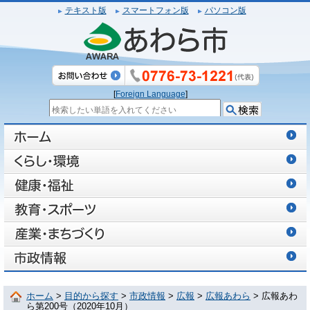
テキスト版
スマートフォン版
パソコン版
[
Foreign Language
]
ホーム
>
目的から探す
>
市政情報
>
広報
>
広報あわら
> 広報あわ
ら第200号（2020年10月）