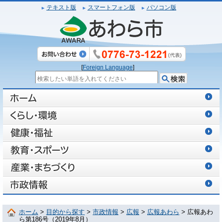
テキスト版
スマートフォン版
パソコン版
[
Foreign Language
]
ホーム
>
目的から探す
>
市政情報
>
広報
>
広報あわら
> 広報あわ
ら第186号（2019年8月）