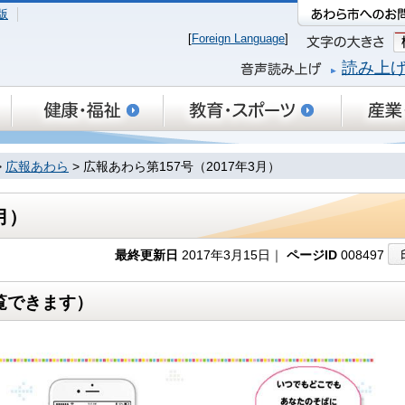
版
[
Foreign Language
]
読み上
>
広報あわら
> 広報あわら第157号（2017年3月）
月）
最終更新日
2017年3月15日｜
ページID
008497
覧できます）