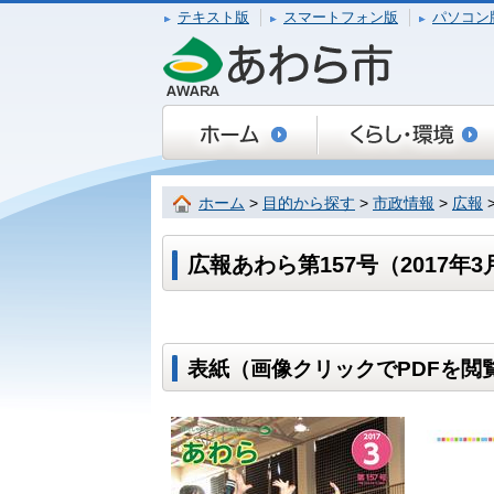
テキスト版
スマートフォン版
パソコン
ホーム
>
目的から探す
>
市政情報
>
広報
広報あわら第157号（2017年3
表紙（画像クリックでPDFを閲