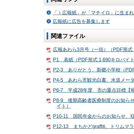
「ｉ広報紙」が「マチイロ」に生まれ
広報紙に広告を募集します
関連ファイル
広報あわら3月号（一括）（PDF形式 1
P1 表紙（PDF形式 1,690キロバイ
P2-3 ありがとう、新郷小学校（PDF
P4-5 あわら市観光白書、水道メータ
P6-7 平成28年度 市の重点目標【報
P8-9 後期高齢者医療制度のお知らせ
イト）
P10-11 国民年金からのお知らせ、
P12-13 まちかどgraffiti、ト