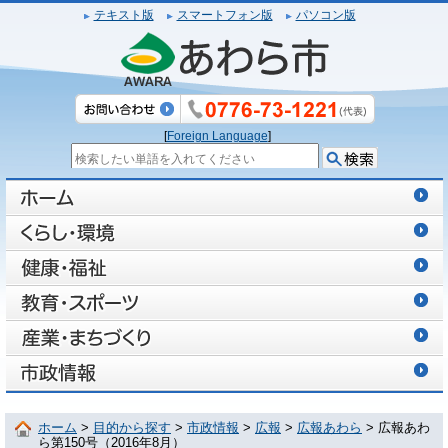
テキスト版
スマートフォン版
パソコン版
[
Foreign Language
]
ホーム
>
目的から探す
>
市政情報
>
広報
>
広報あわら
> 広報あわ
ら第150号（2016年8月）