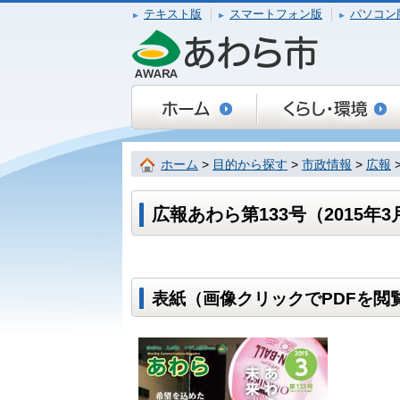
テキスト版
スマートフォン版
パソコン
ホーム
>
目的から探す
>
市政情報
>
広報
広報あわら第133号（2015年3
表紙（画像クリックでPDFを閲