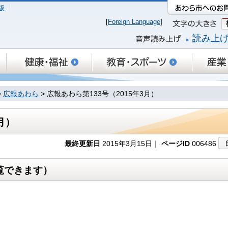
版
[
Foreign Language
]
読み上
>
広報あわら
> 広報あわら第133号（2015年3月）
月）
最終更新日
2015年3月15日｜
ページID
006486
覧できます）