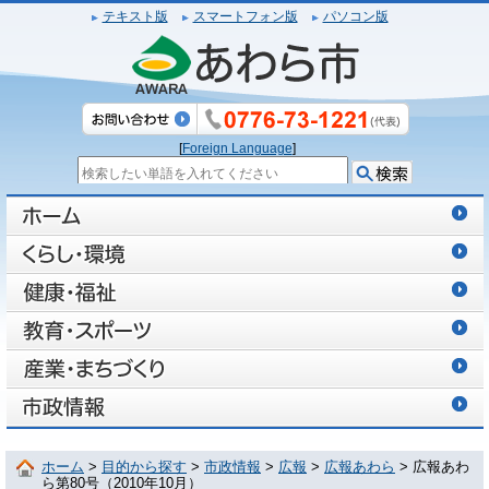
テキスト版
スマートフォン版
パソコン版
[
Foreign Language
]
ホーム
>
目的から探す
>
市政情報
>
広報
>
広報あわら
> 広報あわ
ら第80号（2010年10月）