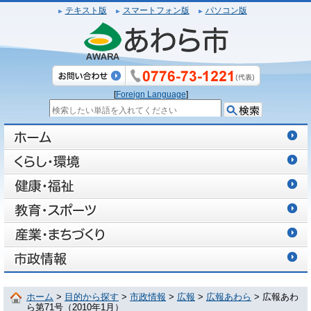
テキスト版
スマートフォン版
パソコン版
[
Foreign Language
]
ホーム
>
目的から探す
>
市政情報
>
広報
>
広報あわら
> 広報あわ
ら第71号（2010年1月）