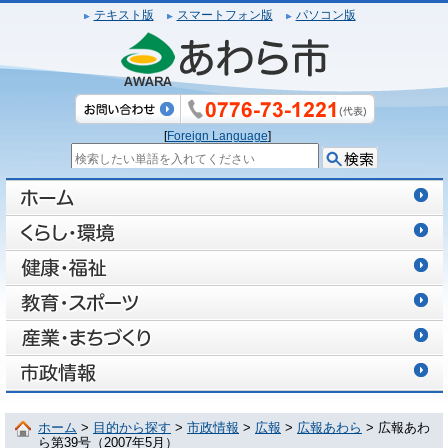
テキスト版
スマートフォン版
パソコン版
[
Foreign Language
]
ホーム
>
目的から探す
>
市政情報
>
広報
>
広報あわら
> 広報あわ
ら第39号（2007年5月）