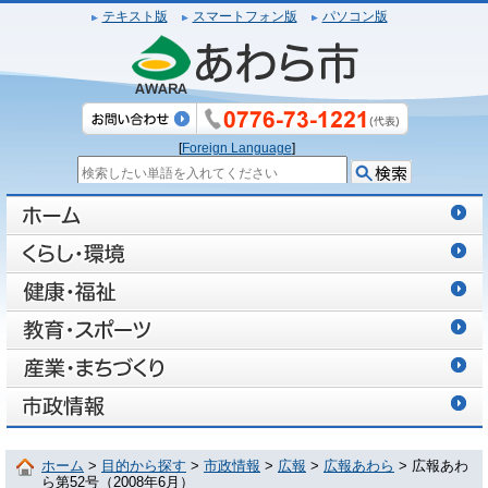
テキスト版
スマートフォン版
パソコン版
[
Foreign Language
]
ホーム
>
目的から探す
>
市政情報
>
広報
>
広報あわら
> 広報あわ
ら第52号（2008年6月）