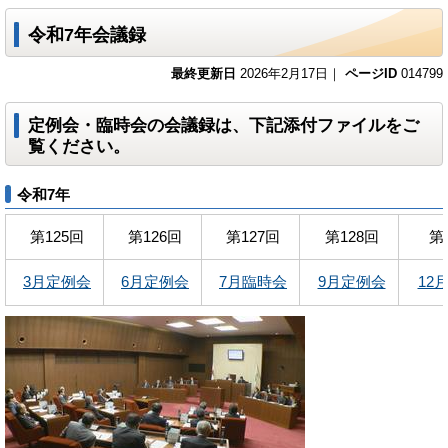
令和7年会議録
最終更新日
2026年2月17日｜
ページID
014799
定例会・臨時会の会議録は、下記添付ファイルをご
覧ください。
令和7年
第125回
第126回
第127回
第128回
第
3月定例会
6月定例会
7月臨時会
9月定例会
12