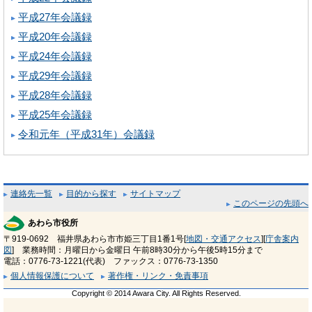
平成27年会議録
平成20年会議録
平成24年会議録
平成29年会議録
平成28年会議録
平成25年会議録
令和元年（平成31年）会議録
連絡先一覧
目的から探す
サイトマップ
このページの先頭へ
あわら市役所
〒919-0692 福井県あわら市市姫三丁目1番1号[
地図・交通アクセス
][
庁舎案内
図
] 業務時間：月曜日から金曜日 午前8時30分から午後5時15分まで
電話：0776-73-1221(代表) ファックス：0776-73-1350
個人情報保護について
著作権・リンク・免責事項
Copyright © 2014 Awara City. All Rights Reserved.