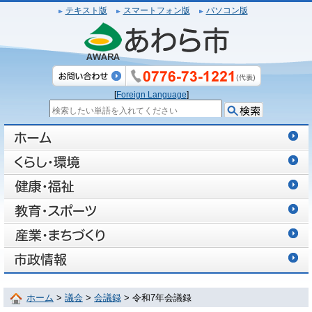
テキスト版
スマートフォン版
パソコン版
[
Foreign Language
]
ホーム
>
議会
>
会議録
> 令和7年会議録