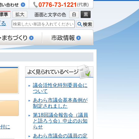
げる
議会活性化特別委員会に
ついて
あわら市議会基本条例が
制定されました
第18回議会報告会（議員
と語ろう会）中止のお知
交付に
らせ
あわら市議会の議員の定