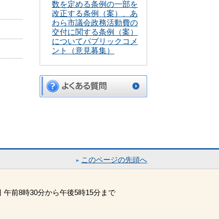
数を定める条例の一部を
改正する条例（案）、あ
わら市議会政務活動費の
交付に関する条例（案）
についてパブリックコメ
ント（意見募集）
このページの先頭へ
午前8時30分から午後5時15分まで