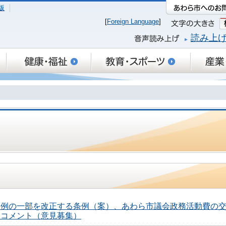
版
[
Foreign Language
]
読み上
条例の一部を改正する条例（案）、あわら市議会政務活動費の
クコメント（意見募集）