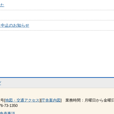
した
）中止のお知らせ
プ
号[
地図・交通アクセス
][
庁舎案内図
] 業務時間：月曜日から金曜日 
-73-1350
免責事項