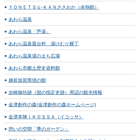
ＹＯＮＥＴＳＵ‐ＫＡＮささおか（余熱館）
あわら温泉
あわら温泉「芦湯」
あわら温泉屋台村 湯けむり横丁
あわら温泉湯のまち広場
あわら市郷土歴史資料館
越前加賀県境の館
吉崎御坊跡（国の指定史跡）周辺の観光情報
金津創作の森(金津創作の森ホームページ)
金津本陣ＩＫＯＳＳＡ（イコッサ）
憩いの空間「季のガーデン」