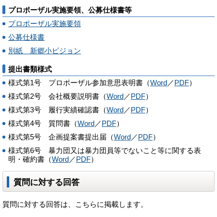
プロポーザル実施要領、公募仕様書等
プロポーザル実施要領
公募仕様書
別紙 新郷小ビジョン
提出書類様式
様式第1号 プロポーザル参加意思表明書（
Word
／
PDF
）
様式第2号 会社概要説明書（
Word
／
PDF
）
様式第3号 履行実績確認書（
Word
／
PDF
）
様式第4号 質問書（
Word
／
PDF
）
様式第5号 企画提案書提出届（
Word
／
PDF
）
様式第6号 暴力団又は暴力団員等でないこと等に関する表
明・確約書（
Word
／
PDF
）
質問に対する回答
質問に対する回答は、こちらに掲載します。