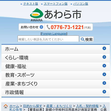
テキスト版
スマートフォン版
パソコン版
[
Foreign Language
]
ホーム
>
目的から探す
>
産業・まちづくり
>
入札・契約情報
>
入
札公告等
> 【審査結果】新郷小学校利活用基本計画策定業務 公募