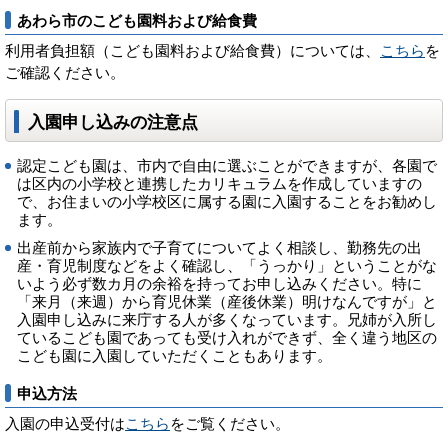
あわら市のこども園料および給食費
利用者負担額（こども園料および給食費）については、
こちら
を
ご確認ください。
入園申し込みの注意点
認定こども園は、市内で自由に選ぶことができますが、各園で
は区内の小学校と連携したカリキュラムを作成していますの
で、お住まいの小学校区に属する園に入園することをお勧めし
ます。
出産前から家族内で子育てについてよく相談し、勤務先の出
産・育児制度などをよく確認し、「うっかり」ということがな
いよう必ず数カ月の余裕を持ってお申し込みください。特に
「来月（来週）から育児休業（産後休業）明けなんですが」と
入園申し込みに来庁する人が多くなっています。兄姉が入所し
ているこども園であっても受け入れができず、全く違う地区の
こども園に入園していただくこともあります。
申込方法
入園の申込受付は
こちら
をご覧ください。