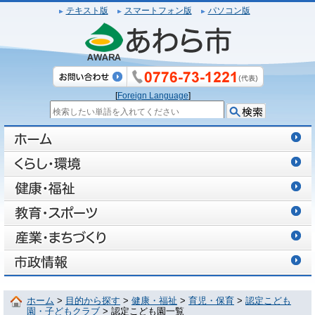
テキスト版
スマートフォン版
パソコン版
[
Foreign Language
]
ホーム
>
目的から探す
>
健康・福祉
>
育児・保育
>
認定こども
園・子どもクラブ
> 認定こども園一覧