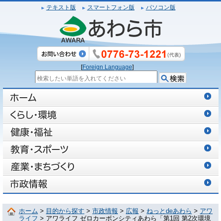
テキスト版
スマートフォン版
パソコン版
[
Foreign Language
]
ホーム
>
目的から探す
>
市政情報
>
広報
>
ねっとdeあわら
>
アワ
ライフ
> アワライフ ゼロカーボンシティあわら「第1回 第2次環境