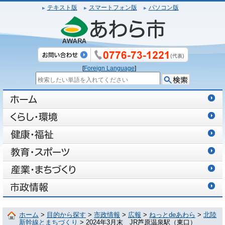
テキスト版
スマートフォン版
パソコン版
[
Foreign Language
]
ホーム
>
目的から探す
>
市政情報
>
広報
>
ねっとdeあわら
>
北陸
新幹線とまちづくり
> 2024年3月末 JR芦原温泉駅（東口）