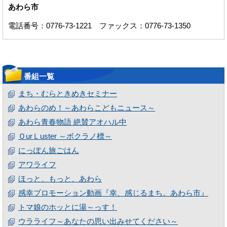
あわら市
電話番号：0776-73-1221 ファックス：0776-73-1350
番組一覧
まち・むらときめきセミナー
あわらのめ！～あわらこどもニュース～
あわら青春物語 絶賛アオハル中
ＯurＬuster ～ボクラノ標～
にっぽん旅ごはん
アワライフ
ほっと、もっと、あわら
感幸プロモーション動画『幸、感じるまち。あわら市』
トマ娘のホッとに湯～っす！
ウラライフ～あなたの思い出みせてください～