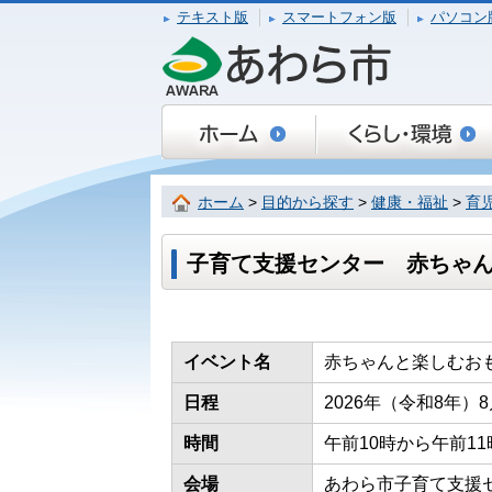
テキスト版
スマートフォン版
パソコン
ホーム
>
目的から探す
>
健康・福祉
>
育
子育て支援センター 赤ちゃ
イベント名
赤ちゃんと楽しむお
日程
2026年（令和8年）
時間
午前10時から午前1
会場
あわら市子育て支援セ