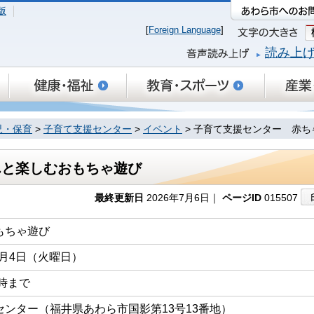
版
[
Foreign Language
]
読み上
児・保育
>
子育て支援センター
>
イベント
> 子育て支援センター 赤
んと楽しむおもちゃ遊び
最終更新日
2026年7月6日｜
ページID
015507
もちゃ遊び
8月4日（火曜日）
1時まで
ンター（福井県あわら市国影第13号13番地）