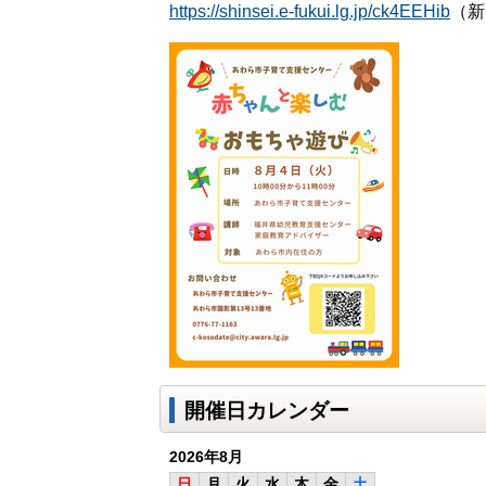
https://shinsei.e-fukui.lg.jp/ck4EEHib
（新
開催日カレンダー
2026年8月
日
月
火
水
木
金
土